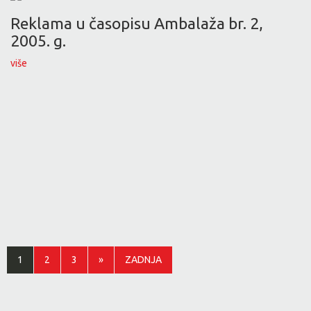
Reklama u časopisu Ambalaža br. 2,
2005. g.
više
1
2
3
»
ZADNJA