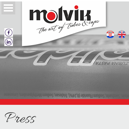
O nama
Politika kvalitete
Tube
Press
Zatvarači za tube
Katalozi