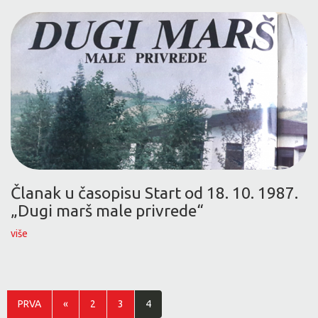
Članak u časopisu Start od 18. 10. 1987.
„Dugi marš male privrede“
više
PRVA
«
2
3
4