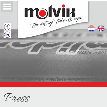
O nama
Politika kvalitete
Tube
Press
Zatvarači za tube
Katalozi