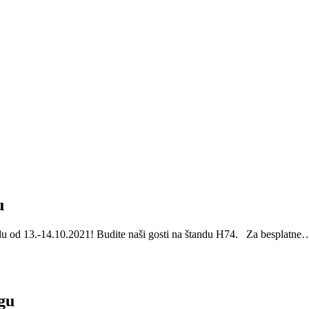
u
du od 13.-14.10.2021! Budite naši gosti na štandu H74. Za besplatne
gu