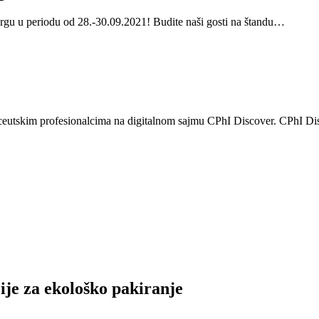
gu u periodu od 28.-30.09.2021! Budite naši gosti na štandu…
ceutskim profesionalcima na digitalnom sajmu CPhI Discover. CPhI D
cije za ekološko pakiranje