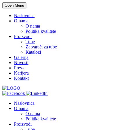
Open Menu
Naslovnica
O nama
O nama
Politika kvalitete
Proizvodi
Tube
Zatvarači za tube
Katalozi
Galerija
Novosti
Press
Karijera
Kontakt
Naslovnica
O nama
O nama
Politika kvalitete
Proizvodi
Tube