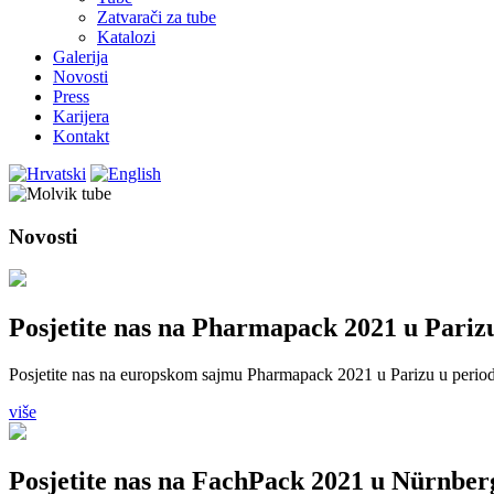
Zatvarači za tube
Katalozi
Galerija
Novosti
Press
Karijera
Kontakt
Novosti
Posjetite nas na Pharmapack 2021 u Pariz
Posjetite nas na europskom sajmu Pharmapack 2021 u Parizu u perio
više
Posjetite nas na FachPack 2021 u Nürnber