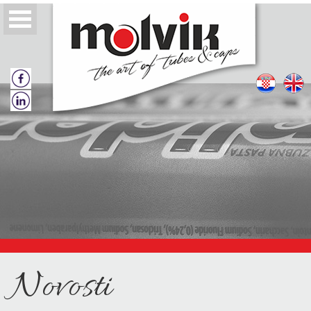
O nama
Politika kvalitete
Tube
Novosti
Zatvarači za tube
Katalozi