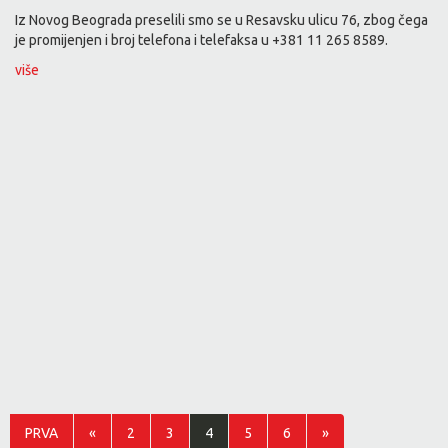
Iz Novog Beograda preselili smo se u Resavsku ulicu 76, zbog čega
je promijenjen i broj telefona i telefaksa u +381 11 265 8589.
više
PRVA
«
2
3
4
5
6
»