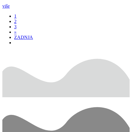
više
1
2
3
»
ZADNJA