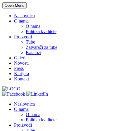
Open Menu
Naslovnica
O nama
O nama
Politika kvalitete
Proizvodi
Tube
Zatvarači za tube
Katalozi
Galerija
Novosti
Press
Karijera
Kontakt
Naslovnica
O nama
O nama
Politika kvalitete
Proizvodi
Tube