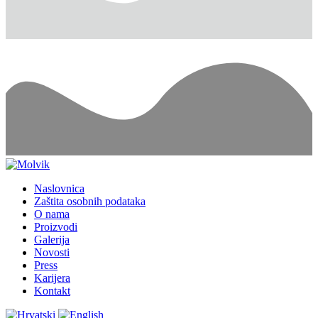
Naslovnica
Zaštita osobnih podataka
O nama
Proizvodi
Galerija
Novosti
Press
Karijera
Kontakt