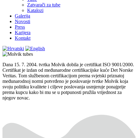
Zatvarači za tube
Katalozi
Galerija
Novosti
Press
Karijera
Kontakt
Dana 15. 7. 2004. tvrtka Molvik dobila je certifikat ISO 9001/2000.
Certifikat je izdan od međunarodne certifikacijske kuće Det Norske
Veritas. Tom službenom certifikacijom prema svjetski priznatoj
međunarodnoj normi potvrđeno je poslovanje tvrtke Molvik koja
svoju politiku kvalitete i ciljeve poslovanja usmjeruje ponajprije
prema kupcu kako bi mu se u potpunosti pružila vrijednost za
njegov novac.