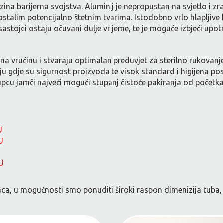
ina barijerna svojstva. Aluminij je nepropustan na svjetlo i zra
stalim potencijalno štetnim tvarima. Istodobno vrlo hlapljive
 sastojci ostaju očuvani dulje vrijeme, te je moguće izbjeći up
a vrućinu i stvaraju optimalan preduvjet za sterilno rukovanje
ju gdje su sigurnost proizvoda te visok standard i higijena p
pcu jamči najveći mogući stupanj čistoće pakiranja od početka
U
U
U
ca, u mogućnosti smo ponuditi široki raspon dimenizija tuba, v